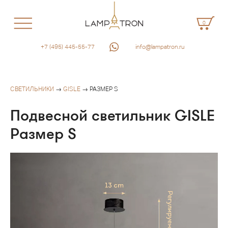
0
+7 (495) 445-55-77
info@lampatron.ru
СВЕТИЛЬНИКИ
→
GISLE
→ РАЗМЕР S
Подвесной светильник GISLE
Размер S