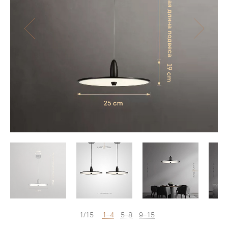
1/15
1–4
5–8
9–15