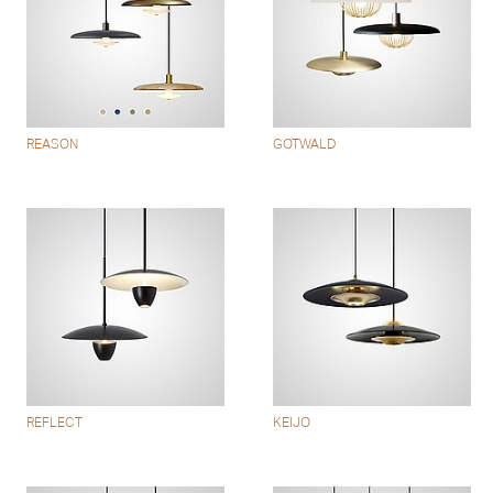
REASON
GOTWALD
REFLECT
KEIJO