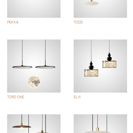
PEKKA
TODD
TORD ONE
ELIX