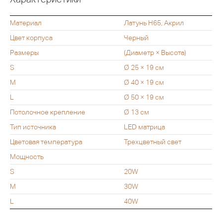
Материал
Латунь H65, Акрил
Цвет корпуса
Черный
Размеры
(Диаметр × Высота)
S
Ø 25 × 19 см
M
Ø 40 × 19 см
L
Ø 50 × 19 см
Потолочное крепление
Ø 13 см
Тип источника
LED матрица
Цветовая температура
Трехцветный свет
Мощность
S
20W
M
30W
L
40W