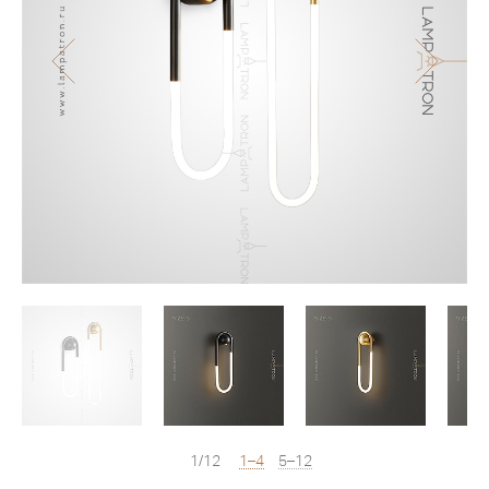
1/12
1–4
5–12