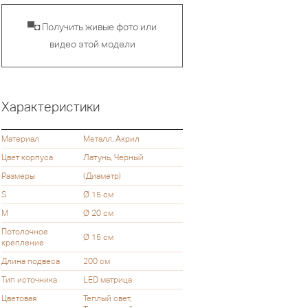
▀◘ Получить живые фото или
видео этой модели
Характеристики
Материал
Металл, Акрил
Цвет корпуса
Латунь, Черный
Размеры
(Диаметр)
S
Ø 15 см
M
Ø 20 см
Потолочное
Ø 15 см
крепление
Длина подвеса
200 см
Тип источника
LED матрица
Цветовая
Теплый свет,