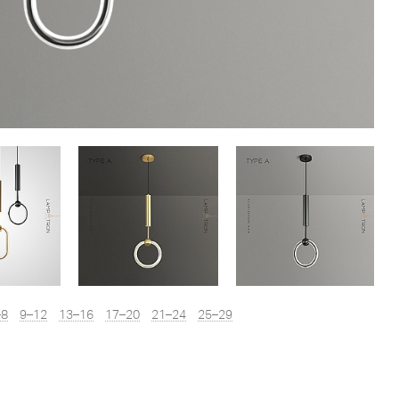
–8
9–12
13–16
17–20
21–24
25–29