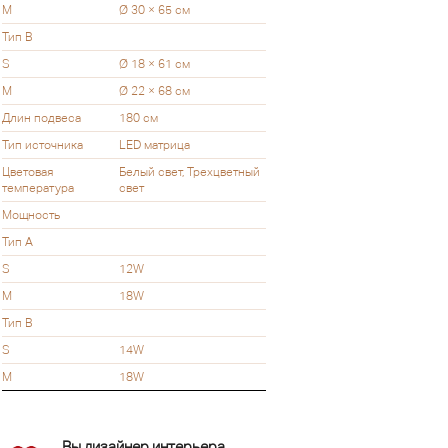
M
Ø 30 × 65 см
Тип B
S
Ø 18 × 61 см
M
Ø 22 × 68 см
Длин подвеса
180 см
Тип источника
LED матрица
Цветовая
Белый свет, Трехцветный
температура
свет
Мощность
Тип A
S
12W
M
18W
Тип B
S
14W
M
18W
Вы дизайнер интерьера,