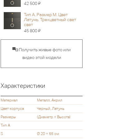
Я
42 500
Тип А. Размер M. Цвет
Латунь. Трехцветный свет
свет
Я
45 800
▀◘ Получить живые фото или
видео этой модели
Характеристики
Материал
Металл, Акрил
Цвет корпуса
Черный, Латунь
Размеры
(Диаметр × Высота)
Тип A
S
Ø 20 × 55 см