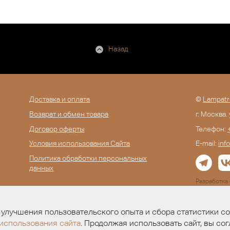
Назад
Доставка и оплата
©
Lampatr
Возврат и обмен товара
г. Москва.
Договор оферты
Телефон:
Условия использования Сайта
E-mail:
inf
Политика обработки персональных
данных
Разработк
улучшения пользовательского опыта и сбора статистики с
использования сайта
. Продолжая использовать сайт, вы сог