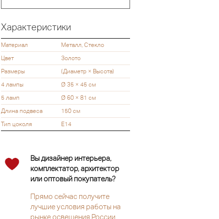
Характеристики
Материал
Металл, Стекло
Цвет
Золото
Размеры
(Диаметр × Высота)
4 лампы
Ø 35 × 45 см
5 ламп
Ø 60 × 81 см
Длина подвеса
150 см
Тип цоколя
Е14
Вы дизайнер интерьера,
комплектатор, архитектор
или оптовый покупатель?
Прямо сейчас получите
лучшие условия работы на
рынке освещения России.