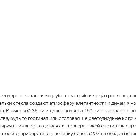
стмодерн сочетает изящную геометрию и яркую роскошь, н
пельки стекла создают атмосферу элегантности и динамично
н. Размеры Ø 35 см и длина подвеса 150 см позволяют офо
ва, будь то гостиная или столовая. Ее светодиодные источ
ируя внимание на деталях интерьера. Такой светильник пр
интерьер, приобрети эту новинку сезона 2025 и создай неп