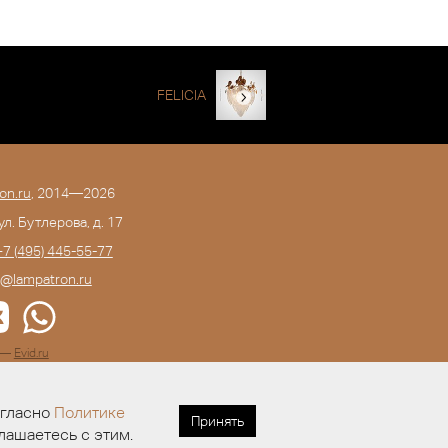
FELICIA
on.ru
, 2014—2026
 ул. Бутлерова, д. 17
+7 (495) 445-55-77
o@lampatron.ru
а —
Evid.ru
огласно
Политике
Принять
лашаетесь с этим.