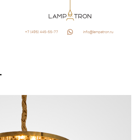
+7 (495) 445-55-77
info@lampatron.ru
T