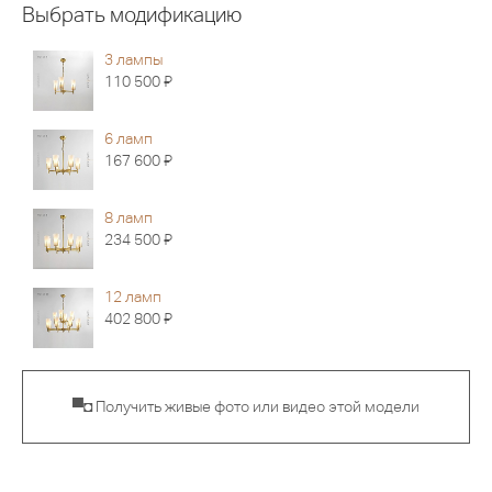
Выбрать модификацию
3 лампы
Я
110 500
6 ламп
Я
167 600
8 ламп
Я
234 500
12 ламп
Я
402 800
▀◘ Получить живые фото или видео этой модели