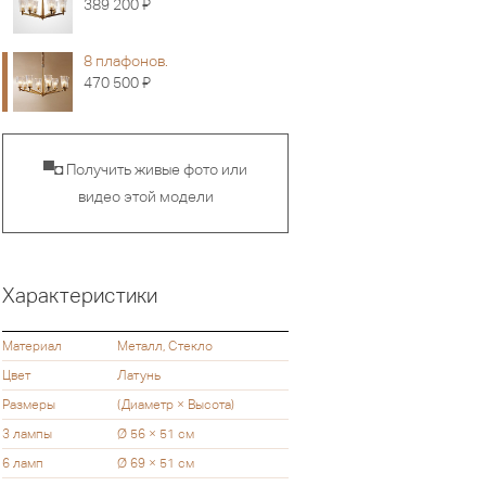
Я
389 200
8 плафонов.
Я
470 500
▀◘ Получить живые фото или
видео этой модели
Характеристики
Материал
Металл, Стекло
Цвет
Латунь
Размеры
(Диаметр × Высота)
3 лампы
Ø 56 × 51 см
6 ламп
Ø 69 × 51 см