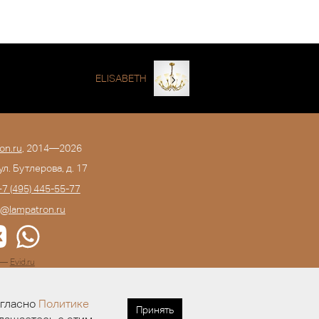
ELISABETH
on.ru
, 2014—2026
 ул. Бутлерова, д. 17
+7 (495) 445-55-77
o@lampatron.ru
а —
Evid.ru
огласно
Политике
Принять