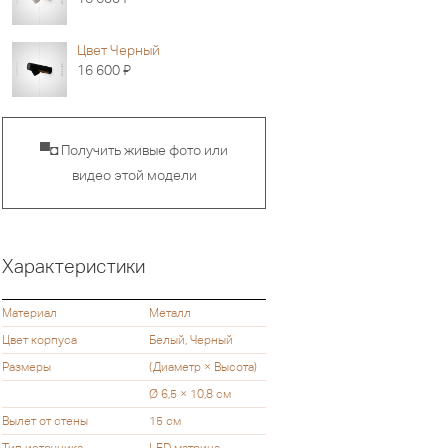
Цвет Черный
Я
16 600
▀◘ Получить живые фото или
видео этой модели
Характеристики
Материал
Металл
Цвет корпуса
Белый, Черный
Размеры
(Диаметр × Высота)
Ø 6,5 × 10,8 см
Вылет от стены
15 см
Тип источника
LED матрица