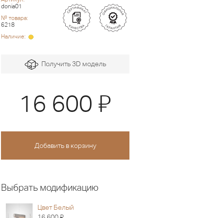
donia01
№ товара:
6218
Наличие:
Получить 3D модель
Я
16 600
Выбрать модификацию
Цвет Белый
Я
16 600