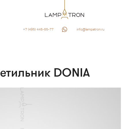
+7 (495) 445-55-77
info@lampatron.ru
ветильник DONIA