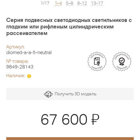
1/17
1–4
5–8
9–12
13–17
Серия подвесных светодиодных светильников с
гладким или рифленым цилиндрическим
рассеивателем
Артикул:
diomed-a-a-5-neutral
№ товара:
9849-28143
Наличие:
Получить 3D модель
Я
67 600