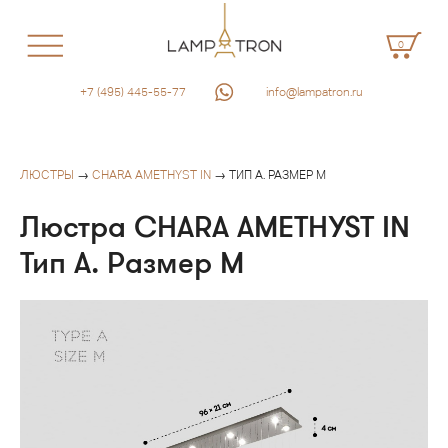
0
+7 (495) 445-55-77
info@lampatron.ru
ЛЮСТРЫ
→
CHARA AMETHYST IN
→ ТИП А. РАЗМЕР M
Люстра CHARA AMETHYST IN
Тип А. Размер M