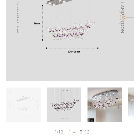
1/12
1–4
5–12