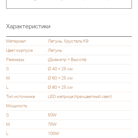
Характеристики
Материал
Латунь, Хрусталь К9
Цвет корпуса
Латунь
Размеры
(Диаметр × Высота)
S
Ø 40 × 25 см
M
Ø 60 × 25 см
L
Ø 80 × 25 см
Тип источника
LED матрица (трехцветный свет)
Мощность
S
50W
M
76W
L
100W