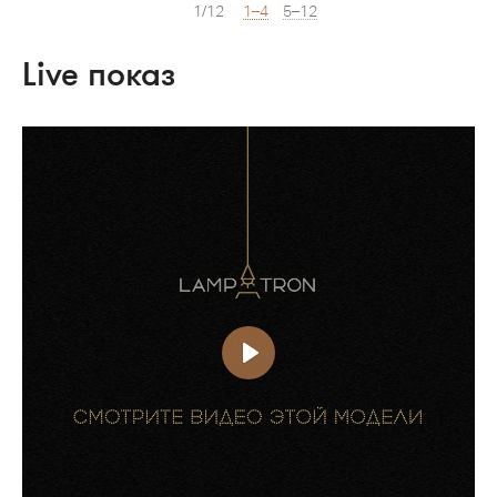
1/12
1–4
5–12
Live показ