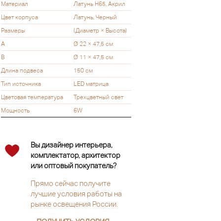
Материал
Латунь Н65, Акрил
Цвет корпуса
Латунь, Черный
Размеры
(Диаметр × Высота)
A
Ø 22 × 47,5 см
B
Ø 11 × 47,5 см
Длина подвеса
150 см
Тип источника
LED матрица
Цветовая температура
Трехцветный свет
Мощность
6W
Вы дизайнер интерьера,
комплектатор, архитектор
или оптовый покупатель?
Прямо сейчас получите
лучшие условия работы на
рынке освещения России.