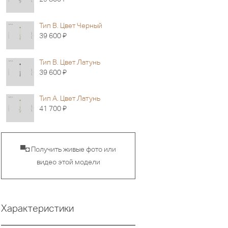
Тип B. Цвет Черный
Я
39 600
Тип B. Цвет Латунь
Я
39 600
Тип A. Цвет Латунь
Я
41 700
▀◘ Получить живые фото или
видео этой модели
Характеристики