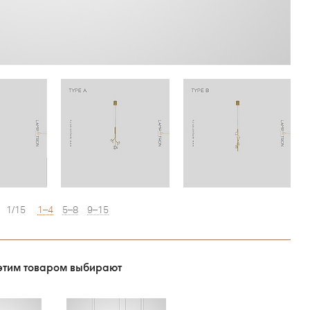
1/15
1–4
5–8
9–15
этим товаром выбирают