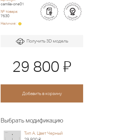
camilia-one01
№ товара:
7530
Наличие:
Получить 3D модель
Я
29 800
Выбрать модификацию
Тип A. Цвет Черный
Я
29 800