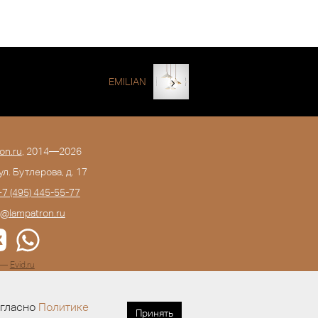
EMILIAN
on.ru
, 2014—2026
 ул. Бутлерова, д. 17
+7 (495) 445-55-77
o@lampatron.ru
а —
Evid.ru
огласно
Политике
Принять