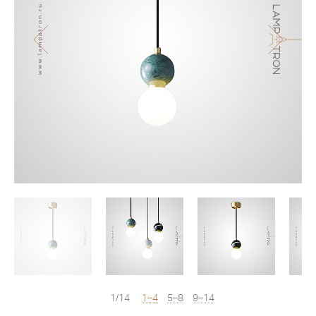
1/14
1–4
5–8
9–14