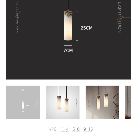
1/16
1–4
5–8
9–16