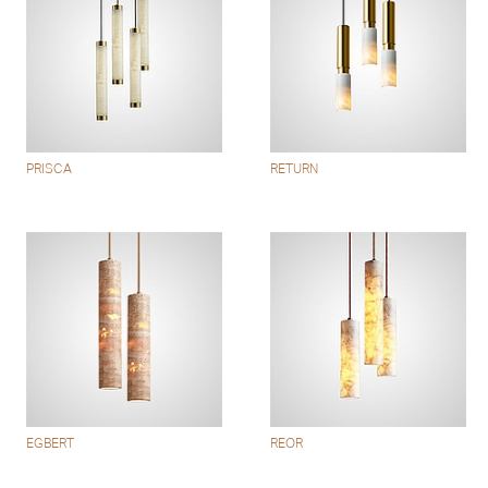
PRISCA
RETURN
EGBERT
REOR