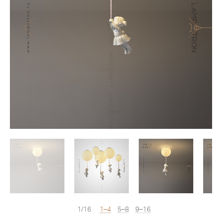
1/16
1–4
5–8
9–16