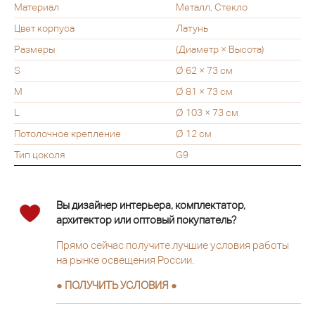
Материал
Металл, Стекло
Цвет корпуса
Латунь
Размеры
(Диаметр × Высота)
S
Ø 62 × 73 см
M
Ø 81 × 73 см
L
Ø 103 × 73 см
Потолочное крепление
Ø 12 см
Тип цоколя
G9
Вы дизайнер интерьера, комплектатор,
архитектор или оптовый покупатель?
Прямо сейчас получите лучшие условия работы
на рынке освещения России.
● ПОЛУЧИТЬ УСЛОВИЯ ●