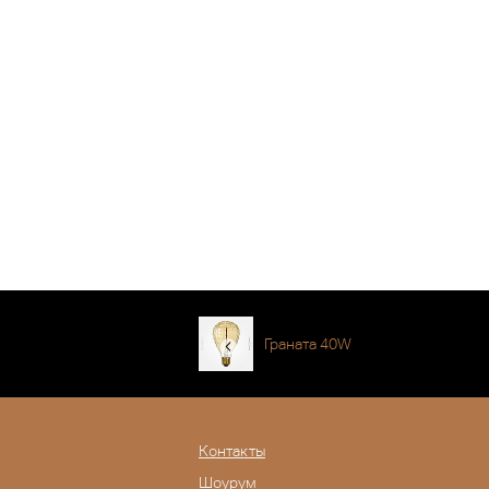
Граната 40W
Контакты
Шоурум