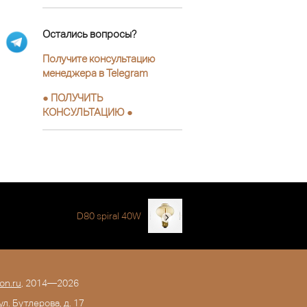
Остались вопросы?
Получите консультацию
менеджера в Telegram
●
ПОЛУЧИТЬ
КОНСУЛЬТАЦИЮ
●
D80 spiral 40W
on.ru
, 2014—2026
 ул. Бутлерова, д. 17