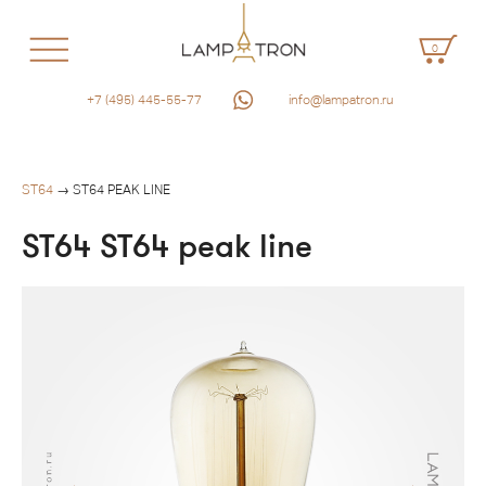
0
+7 (495) 445-55-77
info@lampatron.ru
ST64
→ ST64 PEAK LINE
ST64 ST64 peak line