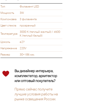
Тип
Филамент LED
Мощность
3W
Компоновка
3 филамента
Цвет стекла
прозрачный
3000 K (теплый желтый) / 4500
Температура
K (теплый белый)
Цоколь
e27
Напряжение
220V
Размер
30×185 мм.
Вы дизайнер интерьера,
комплектатор, архитектор
или оптовый покупатель?
Прямо сейчас получите
лучшие условия работы на
рынке освещения России.