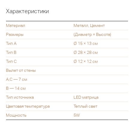
Характеристики
Материал
Металл, Цемент
Размеры
(Диаметр × Высота)
Тип A
Ø 15 × 13 см
Тип B
Ø 28 × 28 см
Тип C
Ø 12 × 12 см
Вылет от стены
A,С — 7 см
B — 14 см
Тип источника
LED матрица
Цветовая температура
Теплый свет
Мощность
5W