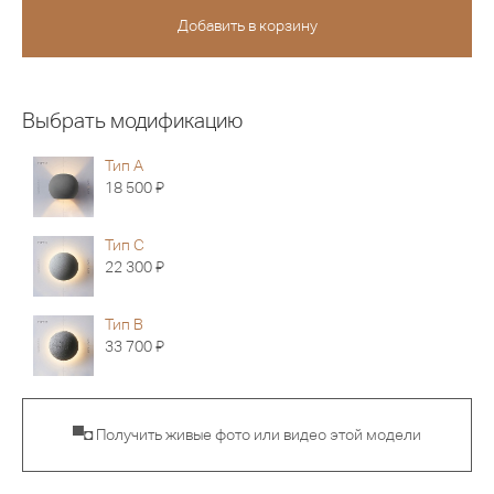
Выбрать модификацию
Тип A
Я
18 500
Тип C
Я
22 300
Тип B
Я
33 700
▀◘ Получить живые фото или видео этой модели