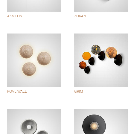
AKVILON
ZORAN
POVL WALL
GRIM