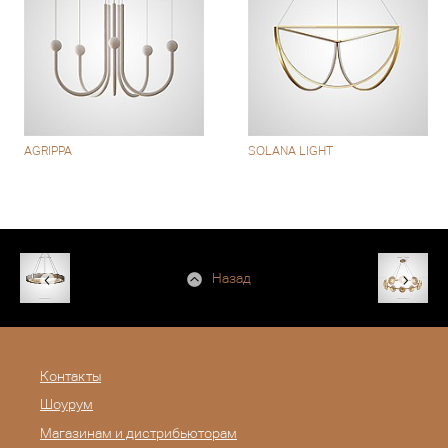
AGRIPPA
SOLANA LIGHT
Назад
Контакты
Шоурум
Магазинам и дистрибьюторам