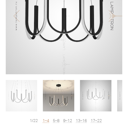
1/22
1–4
5–8
9–12
13–16
17–22