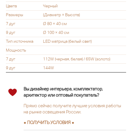
Цвета
Черный
Размеры
(Диаметр × Высота)
7 дуг
Ø 80 × 40 см
9 дуг
Ø 100 × 40 см
Тип источника
LED матрица (белый свет)
Мощность
7 дуг
112W (черная, белая) / 65W (золото)
9 дуг
144W
Вы дизайнер интерьера, комплектатор,
архитектор или оптовый покупатель?
Прямо сейчас получите лучшие условия работы
на рынке освещения России.
● ПОЛУЧИТЬ УСЛОВИЯ ●