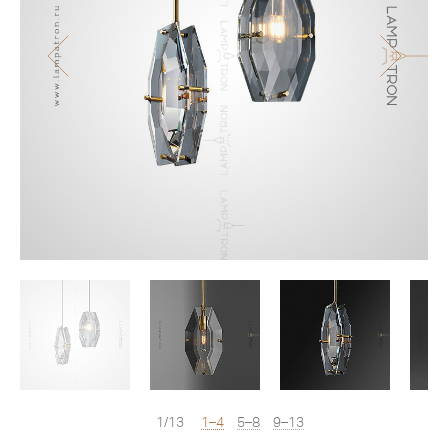
1/13
1–4
5–8
9–13