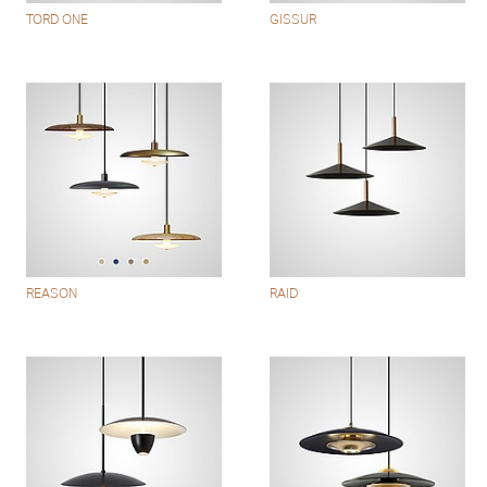
TORD ONE
GISSUR
REASON
RAID