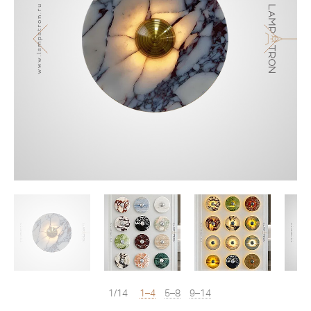
1/14
1–4
5–8
9–14