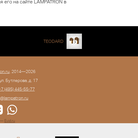
ая его на сайте LAMPATRON в
TEODARD
on.ru
, 2014—2026
 ул. Бутлерова, д. 17
+7 (495) 445-55-77
o@lampatron.ru
а —
Evid.ru