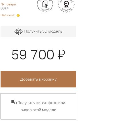
№ товара:
8874
Наличие:
Получить 3D модель
Я
59 700
▀◘ Получить живые фото или
видео этой модели