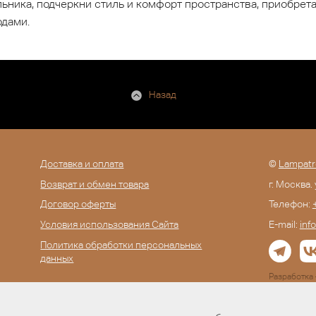
ьника, подчеркни стиль и комфорт пространства, приобрет
одами.
Назад
Доставка и оплата
©
Lampatr
Возврат и обмен товара
г. Москва.
Договор оферты
Телефон:
Условия использования Сайта
E-mail:
inf
Политика обработки персональных
данных
Разработк