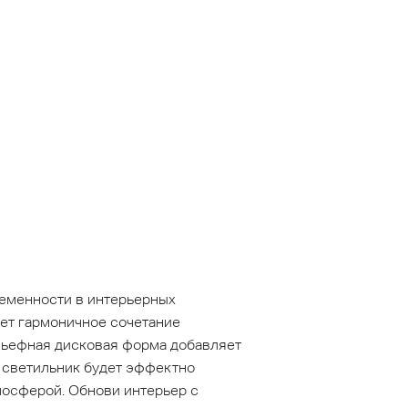
ременности в интерьерных
яет гармоничное сочетание
ельефная дисковая форма добавляет
й светильник будет эффектно
мосферой. Обнови интерьер с