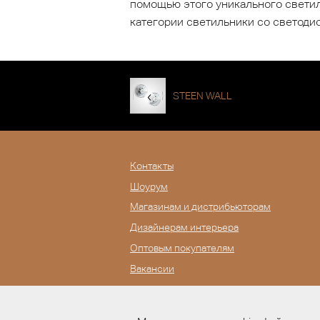
помощью этого уникального светил
категории светильники со светоди
STEEN WALL
Контакты
Шоурум
Магазинам и дистрибьюторам
Дизайнерам интерьера
Оптовым покупателям
Вакансии
Журнал Lampatron