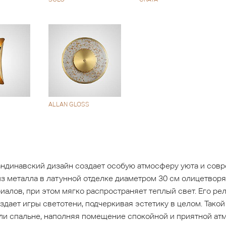
ALLAN GLOSS
кандинавский дизайн создает особую атмосферу уюта и сов
из металла в латунной отделке диаметром 30 см олицетвор
алов, при этом мягко распространяет теплый свет. Его р
здает игры светотени, подчеркивая эстетику в целом. Тако
или спальне, наполняя помещение спокойной и приятной ат