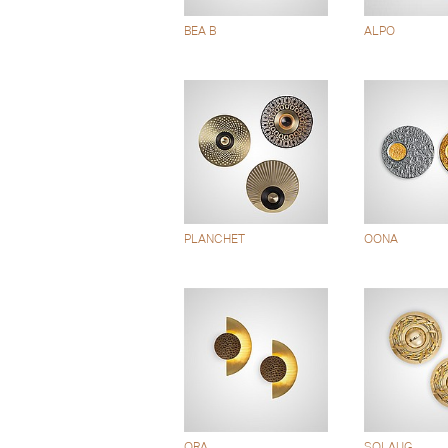
BEA B
ALPO
PLANCHET
OONA
ORA
SOLAUG