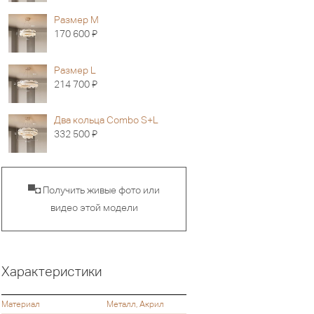
Размер M
Я
170 600
Размер L
Я
214 700
Два кольца Combo S+L
Я
332 500
▀◘ Получить живые фото или
видео этой модели
Характеристики
Материал
Металл, Акрил