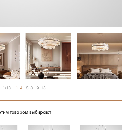
1/13
1–4
5–8
9–13
этим товаром выбирают