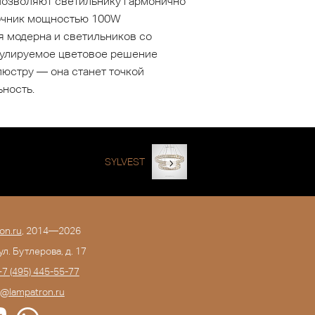
 позволяют светильнику гармонично
сточник мощностью 100W
я модерна и светильников со
егулируемое цветовое решение
люстру — она станет точкой
ьность.
SYLVEST
on.ru
, 2014—2026
 ул. Бутлерова, д. 17
+7 (495) 445-55-77
o@lampatron.ru