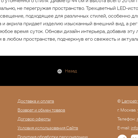
о утонченного стиля. Диаметр 44 см и высота всего 20 см
 спальню, не перегружая пространство. Трехцветный LED-и
свещение, подходящее для различных стилей, особенно дл
а и акрила придает изделию изысканный внешний вид, а р
юбое время суток. Обнови дизайн интерьера, добавив эту 
 в любом пространстве, подчеркнув его свежесть и актуал
Назад
Доставка и оплата
©
Lampatr
Возврат и обмен товара
г. Москва.
Договор оферты
Телефон:
Условия использования Сайта
E-mail:
inf
Политика обработки персональных