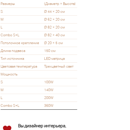
Размеры
(Диаметр × Высота)
S
Ø 44 × 20 см
M
Ø 62 × 20 см
L
Ø 82 × 20 см
Combo S+L
Ø 82 × 40 см
Потолочное крепление
Ø 20 × 5 см
Длина подвеса
150 см
Тип источника
LED матрица
Цветовая температура
Трехцветный свет
Мощность
S
100W
M
140W
L
200W
Combo S+L
360W
Вы дизайнер интерьера,