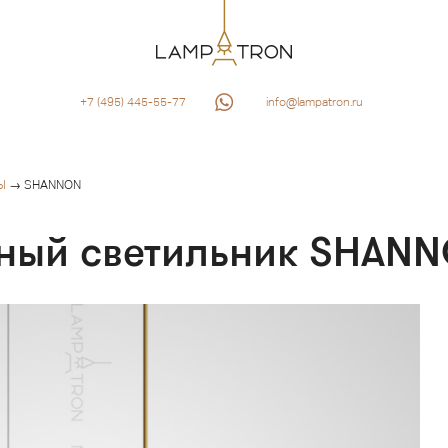
+7 (495) 445-55-77
info@lampatron.ru
Ы
→ SHANNON
дный светильник SHAN