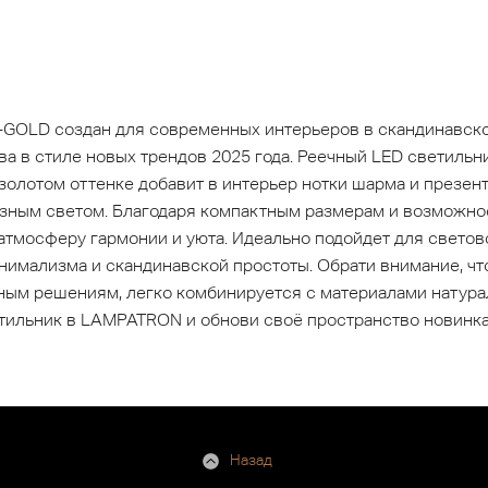
OLD создан для современных интерьеров в скандинавско
ва в стиле новых трендов 2025 года. Реечный LED светильн
 золотом оттенке добавит в интерьер нотки шарма и презен
ным светом. Благодаря компактным размерам и возможнос
 атмосферу гармонии и уюта. Идеально подойдет для светов
инимализма и скандинавской простоты. Обрати внимание, ч
ым решениям, легко комбинируется с материалами натура
етильник в LAMPATRON и обнови своё пространство новинка
Назад