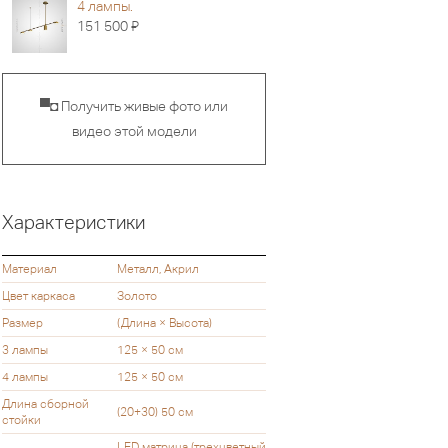
4 лампы.
Я
151 500
▀◘ Получить живые фото или
видео этой модели
Характеристики
Материал
Металл, Акрил
Цвет каркаса
Золото
Размер
(Длина × Высота)
3 лампы
125 × 50 см
4 лампы
125 × 50 см
Длина сборной
(20+30) 50 см
стойки
LED матрица (трехцветный