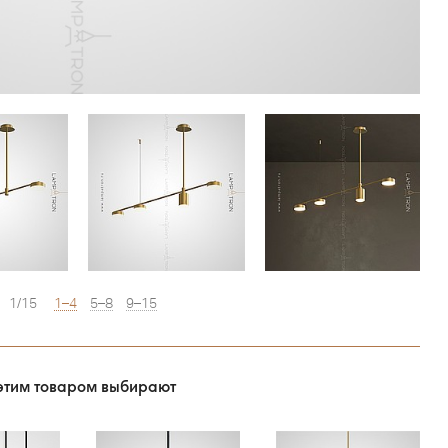
1/15
1–4
5–8
9–15
этим товаром выбирают