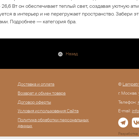
26,6 Вт он обеспечивает теплый свет, создавая уютную атм
уется в интерьер и не перегружает пространство. Забери э
ами. Подробнее — категория бра.
Назад
Доставка и оплата
©
Lampatr
Возврат и обмен товара
г. Москва.
Договор оферты
Телефон:
Условия использования Сайта
E-mail:
inf
Политика обработки персональных
данных
Разработк