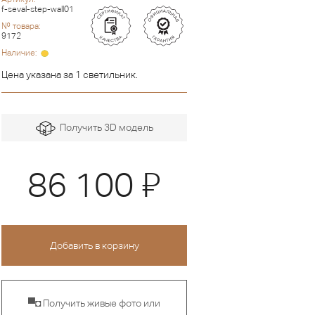
f-seval-step-wall01
№ товара:
9172
Наличие:
Цена указана за 1 светильник.
Получить 3D модель
Я
86 100
▀◘ Получить живые фото или