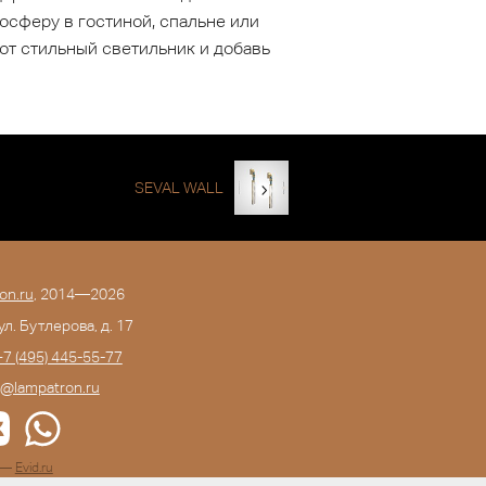
осферу в гостиной, спальне или
тот стильный светильник и добавь
SEVAL WALL
on.ru
, 2014—2026
 ул. Бутлерова, д. 17
+7 (495) 445-55-77
o@lampatron.ru
а —
Evid.ru