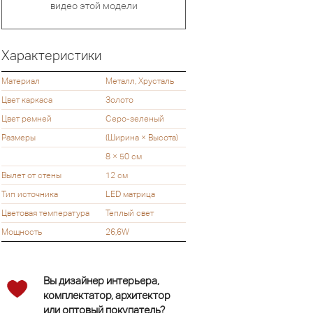
видео этой модели
Характеристики
Материал
Металл, Хрусталь
Цвет каркаса
Золото
Цвет ремней
Серо-зеленый
Размеры
(Ширина × Высота)
8 × 50 см
Вылет от стены
12 см
Тип источника
LED матрица
Цветовая температура
Теплый свет
Мощность
26,6W
Вы дизайнер интерьера,
комплектатор, архитектор
или оптовый покупатель?