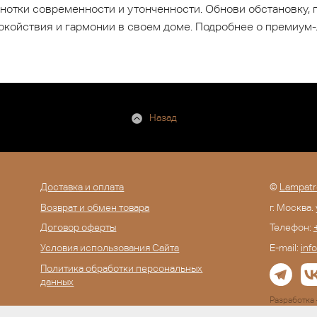
нотки современности и утонченности. Обнови обстановку, 
окойствия и гармонии в своем доме. Подробнее о премиум
Назад
Доставка и оплата
©
Lampatr
Возврат и обмен товара
г. Москва.
Договор оферты
Телефон:
Условия использования Сайта
E-mail:
inf
Политика обработки персональных
данных
Разработк