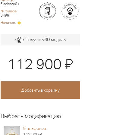
f-seleste01
№ товара:
3495
Наличие:
Получить 3D модель
Я
112 900
Выбрать модификацию
9 плафонов.
Я
112 900