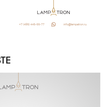
+7 (495) 445-55-77
info@lampatron.ru
STE