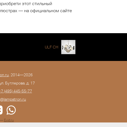
приобрети этот стильный
-люстрах — на официальном сайте
ULF CH
on.ru
, 2014—2026
 ул. Бутлерова, д. 17
+7 (495) 445-55-77
o@lampatron.ru
а —
Evid.ru