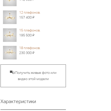
12 плафонов.
Я
157 400
15 плафонов.
Я
195 500
18 плафонов.
Я
230 300
▀◘ Получить живые фото или
видео этой модели
Характеристики