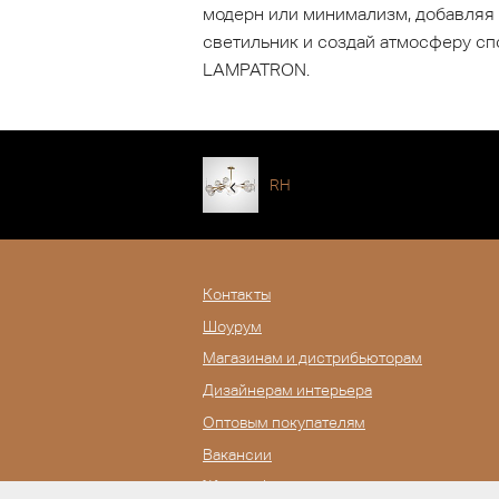
модерн или минимализм, добавляя 
светильник и создай атмосферу сп
LAMPATRON.
RH
Контакты
Шоурум
Магазинам и дистрибьюторам
Дизайнерам интерьера
Оптовым покупателям
Вакансии
Журнал Lampatron