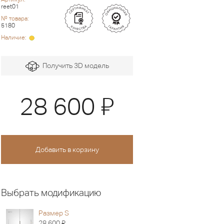
reet01
№ товара:
5180
Наличие:
Получить 3D модель
Я
28 600
Выбрать модификацию
Размер S
Я
28 600