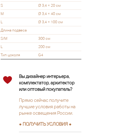
S
Ø 3,4 × 20 см
M
Ø 3,4 × 40 см
L
Ø 3,4 × 100 см
Длина подвеса
S/M
300 см
L
200 см
Тип цоколя
G4
Вы дизайнер интерьера,
комплектатор, архитектор
или оптовый покупатель?
Прямо сейчас получите
лучшие условия работы на
рынке освещения России.
● ПОЛУЧИТЬ УСЛОВИЯ ●