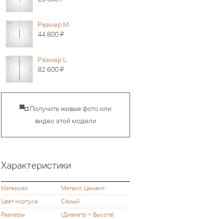
Размер M
Я
44 800
Размер L
Я
82 600
▀◘ Получить живые фото или
видео этой модели
Характеристики
Материал
Металл, Цемент
Цвет корпуса
Серый
Размеры
(Диаметр × Высота)