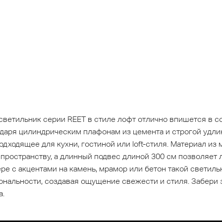
светильник серии REET в стиле лофт отлично впишется в 
даря цилиндрическим плафонам из цемента и строгой удли
ходящее для кухни, гостиной или loft-стиля. Материал из 
пространству, а длинный подвес длиной 300 см позволяет 
ере с акцентами на камень, мрамор или бетон такой светил
нальности, создавая ощущение свежести и стиля. Забери
а.