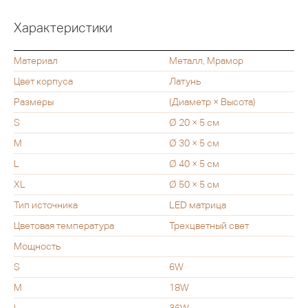
Характеристики
Материал
Металл, Мрамор
Цвет корпуса
Латунь
Размеры
(Диаметр × Высота)
S
Ø 20 × 5 см
M
Ø 30 × 5 см
L
Ø 40 × 5 см
XL
Ø 50 × 5 см
Тип источника
LED матрица
Цветовая температура
Трехцветный свет
Мощность
S
6W
M
18W
L
36W