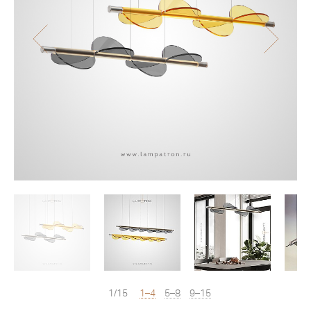
1/15
1–4
5–8
9–15