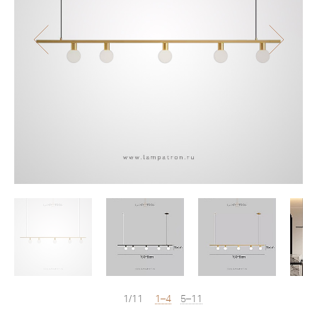
1/11
1–4
5–11