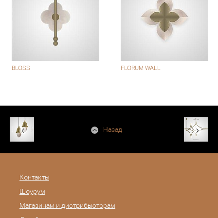
BLOSS
FLORUM WALL
Назад
Контакты
Шоурум
Магазинам и дистрибьюторам