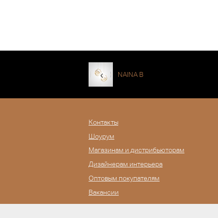
NAINA B
Контакты
Шоурум
Магазинам и дистрибьюторам
Дизайнерам интерьера
Оптовым покупателям
Вакансии
Журнал Lampatron