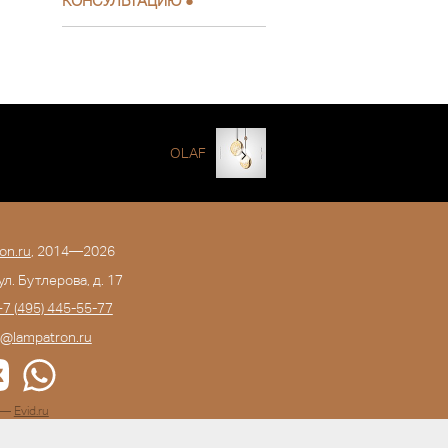
КОНСУЛЬТАЦИЮ
●
OLAF
on.ru
, 2014—2026
 ул. Бутлерова, д. 17
+7 (495) 445-55-77
o@lampatron.ru
а —
Evid.ru