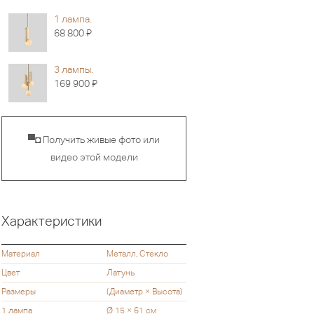
1 лампа.
Я
68 800
3 лампы.
Я
169 900
▀◘ Получить живые фото или
видео этой модели
Характеристики
Материал
Металл, Стекло
Цвет
Латунь
Размеры
(Диаметр × Высота)
1 лампа
Ø 15 × 61 см