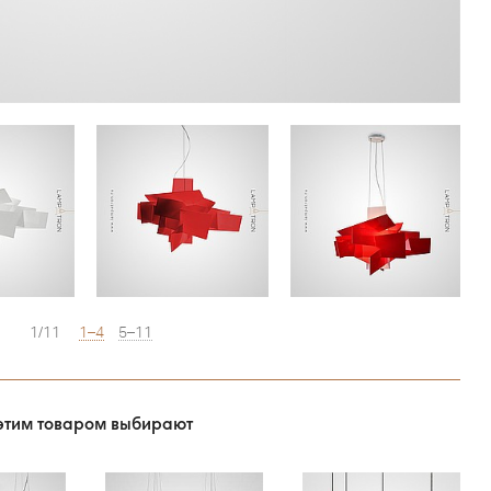
1/11
1–4
5–11
этим товаром выбирают