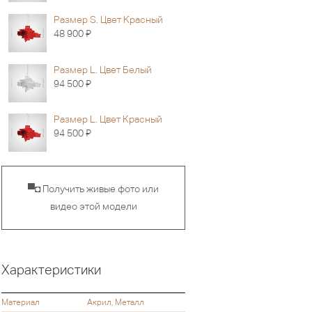
Размер S. Цвет Красный
Я
48 900
Размер L. Цвет Белый
Я
94 500
Размер L. Цвет Красный
Я
94 500
▀◘ Получить живые фото или
видео этой модели
Характеристики
Материал
Акрил, Металл