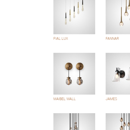
FIAL LUX
FANNAR
MAIBEL WALL
JAMES