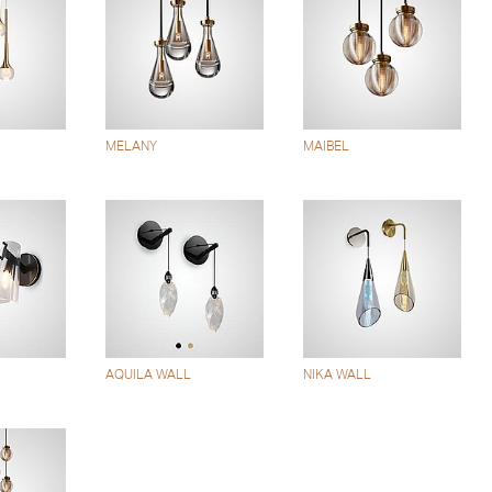
MELANY
MAIBEL
AQUILA WALL
NIKA WALL