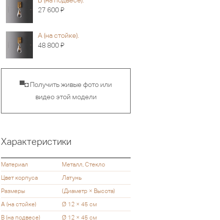
B (на подвесе).
Я
27 600
А (на стойке).
Я
48 800
▀◘ Получить живые фото или
видео этой модели
Характеристики
Материал
Металл, Стекло
Цвет корпуса
Латунь
Размеры
(Диаметр × Высота)
А (на стойке)
Ø 12 × 45 см
В (на подвесе)
Ø 12 × 45 см