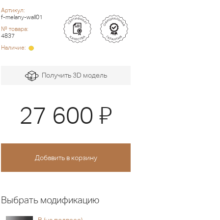
Артикул:
f-melany-wall01
№ товара:
4837
Наличие:
Получить 3D модель
Я
27 600
Выбрать модификацию