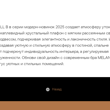
L B в серии модерн-новинок 2025 создает атмосферу утон
 каплевидный хрустальный плафон с мягким рассеянным св
одвесом, подчеркивая элегантность и лаконичность стиля.
здавая уютную и стильную атмосферу в гостиной, спальне
ет подчеркнут индивидуальность интерьера, а регулируемая
уженности. Обнови свой дизайн с современным бра MELANY
тус уютных и стильных помещений.
Назад