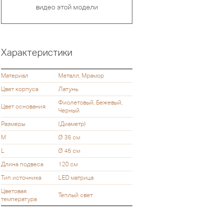
видео этой модели
Характеристики
Материал
Металл, Мрамор
Цвет корпуса
Латунь
Фиолетовый, Бежевый,
Цвет основания
Черный
Размеры
(Диаметр)
M
Ø 35 см
L
Ø 45 см
Длина подвеса
120 см
Тип источника
LED матрица
Цветовая
Теплый свет
температура