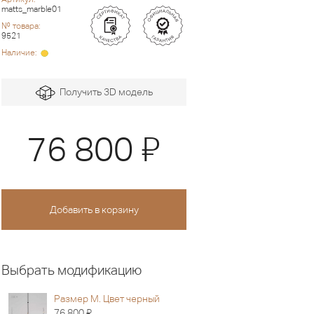
matts_marble01
№ товара:
9521
Наличие:
Получить 3D модель
Я
76 800
Выбрать модификацию
Размер M. Цвет черный
Я
76 800