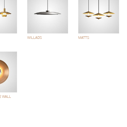
WILLADS
MATTS
E WALL