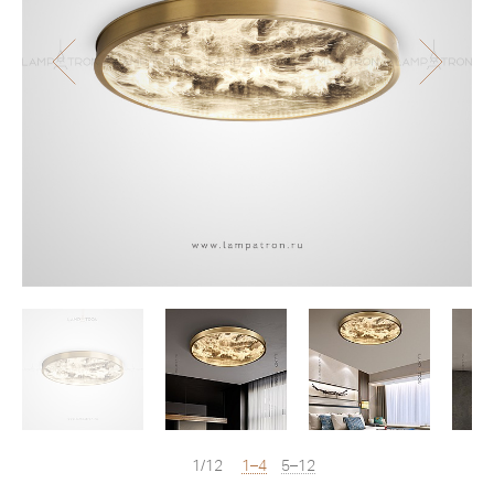
1/12
1–4
5–12