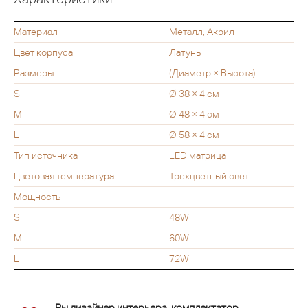
Материал
Металл, Акрил
Цвет корпуса
Латунь
Размеры
(Диаметр × Высота)
S
Ø 38 × 4 см
M
Ø 48 × 4 см
L
Ø 58 × 4 см
Тип источника
LED матрица
Цветовая температура
Трехцветный свет
Мощность
S
48W
M
60W
L
72W
Вы дизайнер интерьера, комплектатор,