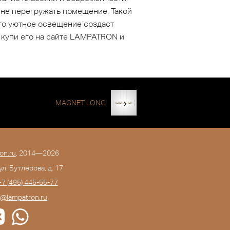
 не перегружать помещение. Такой
его уютное освещение создаст
 купи его на сайте LAMPATRON и
MAGNET LONG
on.ru
, 2014—2026
 ул. Бутлерова, д. 17
+7 (495) 445-55-77
o@lampatron.ru