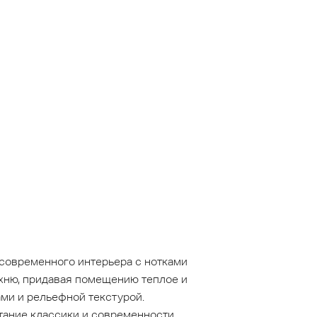
современного интерьера с нотками
ухню, придавая помещению теплое и
и и рельефной текстурой.
ание классики и современности.