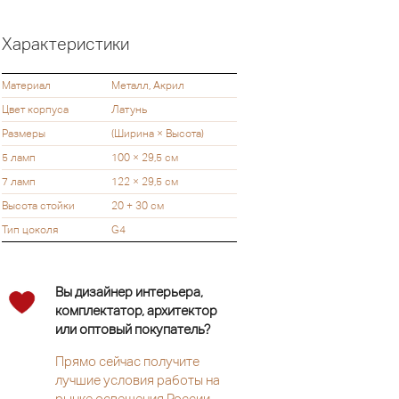
Характеристики
Материал
Металл, Акрил
Цвет корпуса
Латунь
Размеры
(Ширина × Высота)
5 ламп
100 × 29,5 см
7 ламп
122 × 29,5 см
Высота стойки
20 + 30 см
Тип цоколя
G4
Вы дизайнер интерьера,
комплектатор, архитектор
или оптовый покупатель?
Прямо сейчас получите
лучшие условия работы на
рынке освещения России.