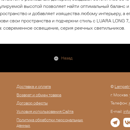
гулируемой высотой позволяет найти оптимальный баланс и
ространство и добавляет изящества любому интерьеру, а 
ови свои пространства и подчеркни стиль с LUARA LONG 7,
: современное освещение, серия реечных светильников.
Назад
Доставка и оплата
©
Lampatr
Возврат и обмен товара
г. Москва.
Договор оферты
Телефон:
Условия использования Сайта
E-mail:
inf
Политика обработки персональных
данных