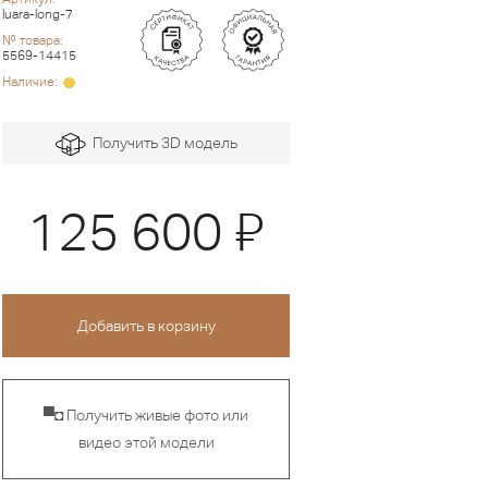
luara-long-7
№ товара:
5569-14415
Наличие:
Получить 3D модель
Я
125 600
▀◘ Получить живые фото или
видео этой модели