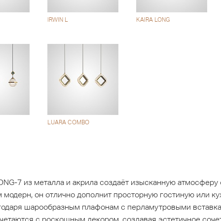
IRWIN L
KAIRA LONG
LUARA COMBO
NG-7 из металла и акрила создаёт изысканную атмосферу 
 модерн, он отлично дополнит просторную гостиную или к
одаря шарообразным плафонам с перламутровыми вставкам
етаются с роскошным декором, создавая эстетичное сочет