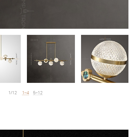
1/12
1–4
5–12