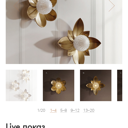
1/20
1–4
5–8
9–12
13–20
Live показ