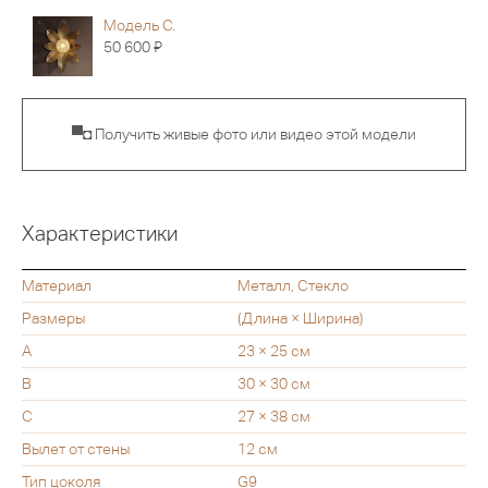
Модель С.
Я
50 600
▀◘ Получить живые фото или видео этой модели
Характеристики
Материал
Металл, Стекло
Размеры
(Длина × Ширина)
A
23 × 25 см
B
30 × 30 см
C
27 × 38 см
Вылет от стены
12 см
Тип цоколя
G9