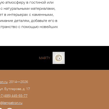
ую атмосферу в гостиной или
 с натуральными материалами,
ет в интерьерах с каменными,
имание деталям, добавьте его в
остранство с помощью новейших
MARTY
on.ru
, 2014—2026
 ул. Бутлерова, д. 17
+7 (495) 445-55-77
o@lampatron.ru