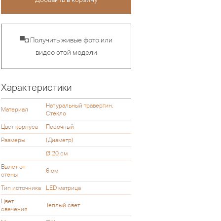
▀◘ Получить живые фото или
видео этой модели
Характеристики
Натуральный травертин,
Материал
Стекло
Цвет корпуса
Песочный
Размеры
(Диаметр)
Ø 20 см
Вылет от
6 см
стены
Тип источника
LED матрица
Цвет
Теплый свет
свечения