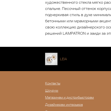
художественного стекла мягко рас
спальне. Песочный оттенок корпус
подчеркивая стиль в духе минимали
бетонными или мраморными акцента
свою коллекцию дизайнерского ос
решений LAMPATRON и заиди за эти
LEIA
Контакты
Шоурум
Магазинам и дистрибьюторам
Дизайнерам интерьера