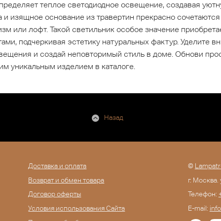
пределяет теплое светодиодное освещение, создавая уютн
а и изящное основание из травертин прекрасно сочетаются
зм или лофт. Такой светильник особое значение приобрета
ми, подчеркивая эстетику натуральных фактур. Уделите вн
вещения и создай неповторимый стиль в доме. Обнови пр
м уникальным изделием в каталоге.
Назад
Доставка и оплата
©
Lampatr
Возврат и обмен товара
г. Москва.
Договор оферты
Телефон:
Условия использования Сайта
E-mail:
inf