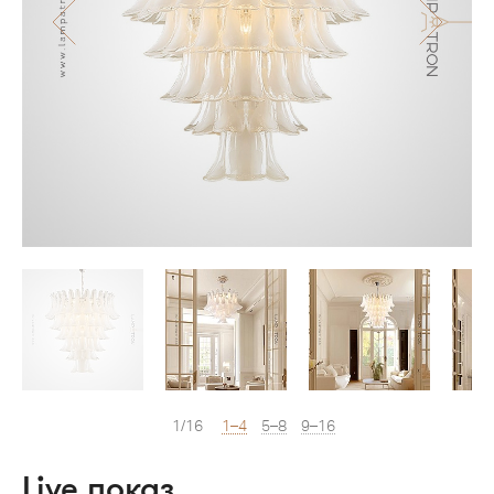
1/16
1–4
5–8
9–16
Live показ