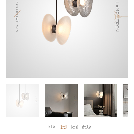
1/15
1–4
5–8
9–15