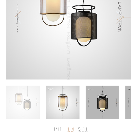
1/11
1–4
5–11