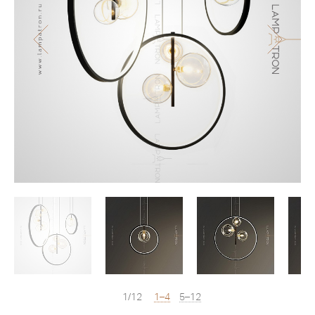
1/12
1–4
5–12