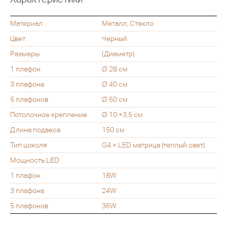
Материал
Металл, Стекло
Цвет
Черный
Размеры
(Диаметр)
1 плафон
Ø 28 см
3 плафона
Ø 40 см
5 плафонов
Ø 50 см
Потолочное крепление
Ø 10 ×3,5 см
Длина подвеса
150 см
Тип цоколя
G4 + LED матрица (теплый свет)
Мощность LED
1 плафон
18W
3 плафона
24W
5 плафонов
36W