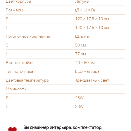
Цвет корпуса
Латунь
Размеры
(Д × Ш × В)
S
120 × 17,5 × 10 см
L
140 × 17,5 × 10 см
Потолочное крепление
(Длина)
S
50 см
L
77 см
Высота стойки
20 + 50 см
Тип источника
LED матрица
Цветовая температура
Трехцветный свет
Мощность
S
25W
L
30W
Вы дизайнер интерьера, комплектатор,