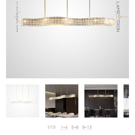
1/13
1–4
5–8
9–13