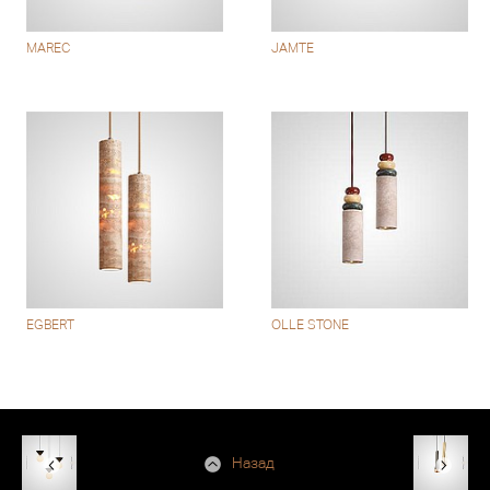
MAREC
JAMTE
EGBERT
OLLE STONE
Назад