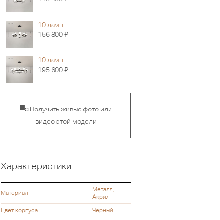
10 ламп
Я
156 800
10 ламп
Я
195 600
▀◘ Получить живые фото или
видео этой модели
Характеристики
Металл,
Материал
Акрил
Цвет корпуса
Черный