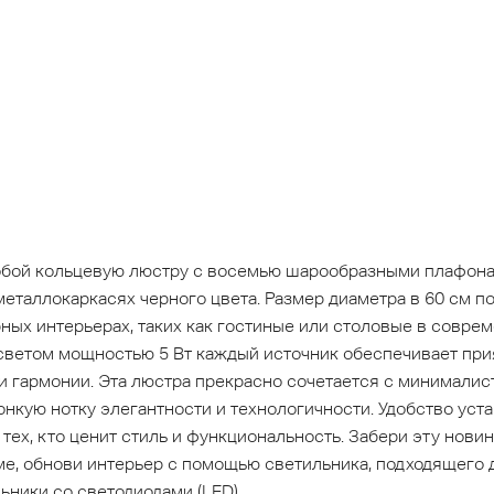
бой кольцевую люстру с восемью шарообразными плафонам
таллокаркасях черного цвета. Размер диаметра в 60 см по
ых интерьерах, таких как гостиные или столовые в соврем
светом мощностью 5 Вт каждый источник обеспечивает при
 гармонии. Эта люстра прекрасно сочетается с минимали
онкую нотку элегантности и технологичности. Удобство уст
ех, кто ценит стиль и функциональность. Забери эту новин
е, обнови интерьер с помощью светильника, подходящего 
ьники со светодиодами (LED).