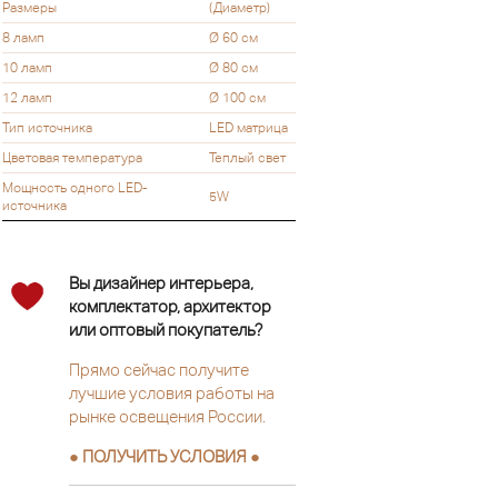
Размеры
(Диаметр)
8 ламп
Ø 60 см
10 ламп
Ø 80 см
12 ламп
Ø 100 см
Тип источника
LED матрица
Цветовая температура
Теплый свет
Мощность одного LED-
5W
источника
Вы дизайнер интерьера,
комплектатор, архитектор
или оптовый покупатель?
Прямо сейчас получите
лучшие условия работы на
рынке освещения России.
● ПОЛУЧИТЬ УСЛОВИЯ ●