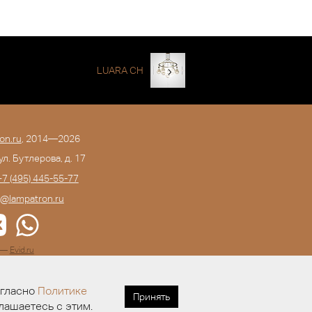
LUARA CH
on.ru
, 2014—2026
 ул. Бутлерова, д. 17
+7 (495) 445-55-77
o@lampatron.ru
а —
Evid.ru
огласно
Политике
Принять
лашаетесь с этим.