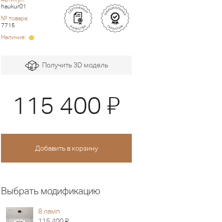
haukur01
№ товара:
7715
Наличие:
Получить 3D модель
Я
115 400
Выбрать модификацию
8 ламп
Я
115 400