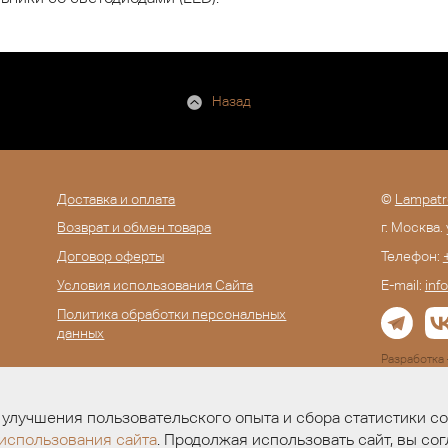
Назад
Доставка и оплата
©
Lampatr
Возврат и обмен товара
г. Москва.
Договор оферты
Телефон:
Условия использования Сайта
E-mail:
inf
Политика обработки персональных
данных
Разработк
улучшения пользовательского опыта и сбора статистики с
использования сайта
. Продолжая использовать сайт, вы сог