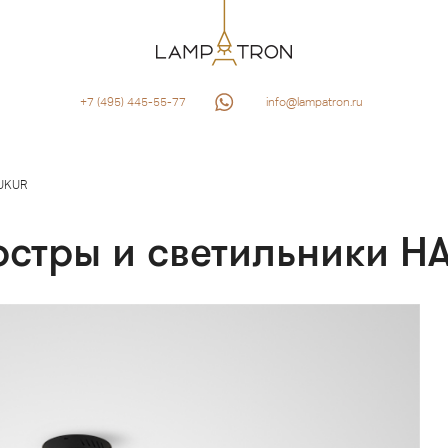
+7 (495) 445-55-77
info@lampatron.ru
UKUR
юстры и светильники H