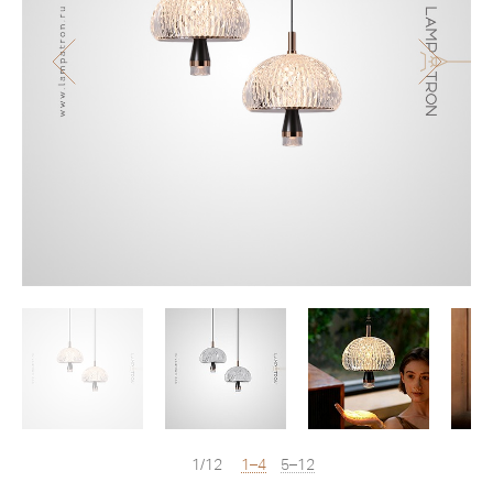
1/12
1–4
5–12